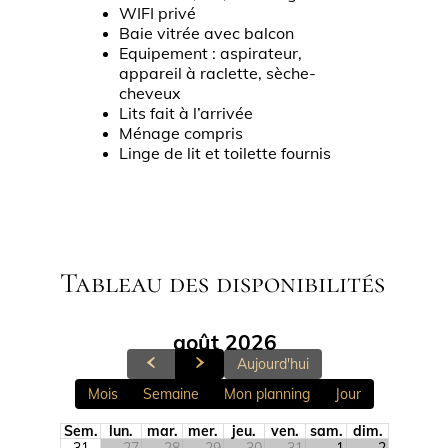
WIFI privé
Baie vitrée avec balcon
Equipement : aspirateur,
appareil à raclette, sèche-
cheveux
Lits fait à l’arrivée
Ménage compris
Linge de lit et toilette fournis
Tableau des disponibilités
août 2026
Aujourd'hui
Mois
Semaine
Mon planning
Jour
Sem.
lun.
mar.
mer.
jeu.
ven.
sam.
dim.