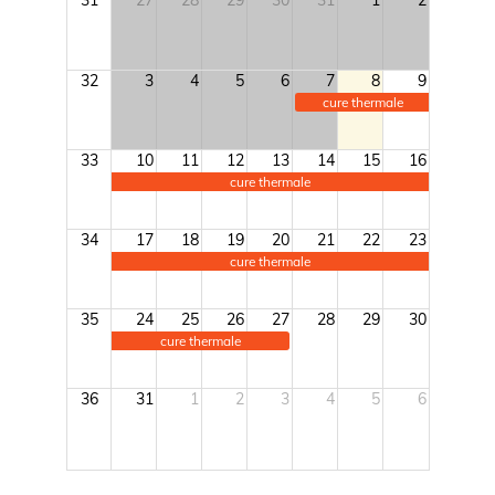
31
27
28
29
30
31
1
2
32
3
4
5
6
7
8
9
cure thermale
33
10
11
12
13
14
15
16
cure thermale
34
17
18
19
20
21
22
23
cure thermale
35
24
25
26
27
28
29
30
cure thermale
36
31
1
2
3
4
5
6