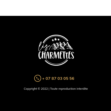
+ 07 87 03 05 56
local_phone
Copyright © 2022 | Toute reproduction interdite